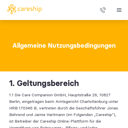
Über uns
Allgemeine Nutzungsbedingungen
Alltagshilfen
Leistungen
1. Geltungsbereich
Preise
1.1 Die Care Companion GmbH, Hauptstraße 26, 10827
Berlin, eingetragen beim Amtsgericht Charlottenburg unter
HRB 170346 B, vertreten durch die Geschäftsführer Jonas
Behrend und Jamie Hartmann (im Folgenden „Careship“),
ist Betreiber der Careship Online-Plattform für die
Vermittlung von Betreuungs-, Pflege- und/oder