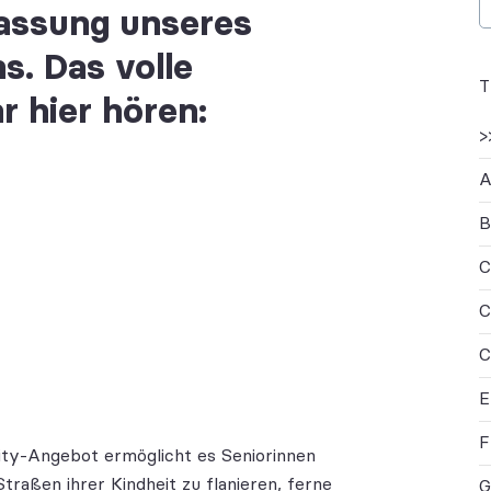
Fassung unseres
. Das volle
r hier hören:
>
A
B
C
C
C
E
F
ality-Angebot ermöglicht es Seniorinnen
traßen ihrer Kindheit zu flanieren, ferne
G