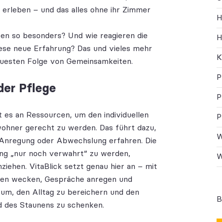
 erleben – und das alles ohne ihr Zimmer
H
sen so besonders? Und wie reagieren die
H
se neue Erfahrung? Das und vieles mehr
K
euesten Folge von Gemeinsamkeiten.
P
der Pflege
P
t es an Ressourcen, um den individuellen
P
hner gerecht zu werden. Das führt dazu,
W
 Anregung oder Abwechslung erfahren. Die
tung „nur noch verwahrt“ zu werden,
W
nziehen. VitaBlick setzt genau hier an – mit
ungen wecken, Gespräche anregen und
rum, den Alltag zu bereichern und den
B
des Staunens zu schenken.