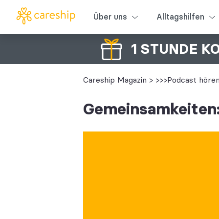
Über uns
Alltagshilfen
1 STUNDE K
Careship Magazin
>
>>>Podcast höre
Gemeinsamkeiten: 