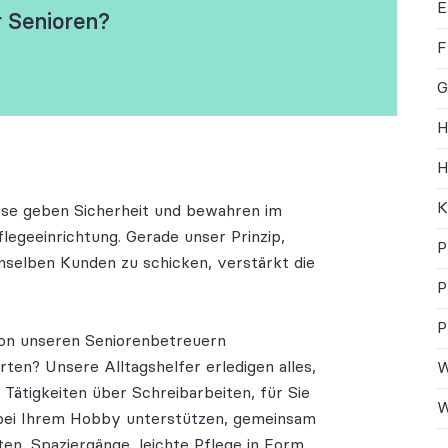
E
r Senioren?
F
G
H
H
K
use geben Sicherheit und bewahren im
legeeinrichtung. Gerade unser Prinzip,
P
nselben Kunden zu schicken, verstärkt die
P
P
von unseren Seniorenbetreuern
ten? Unsere Alltagshelfer erledigen alles,
W
 Tätigkeiten über Schreibarbeiten, für Sie
W
 bei Ihrem Hobby unterstützen, gemeinsam
en, Spaziergänge, leichte Pflege in Form