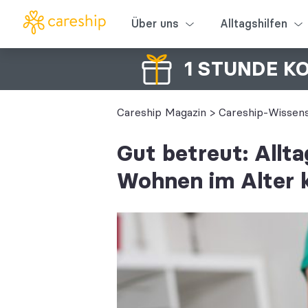
Über uns
Alltagshilfen
1 STUNDE K
Careship Magazin
>
Careship-Wissen
Gut betreut: Allt
Wohnen im Alter 