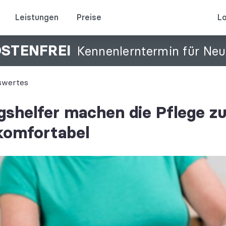
Leistungen
Preise
Lo
OSTENFREI
Kennenlerntermin für Ne
swertes
agshelfer machen die Pflege z
komfortabel